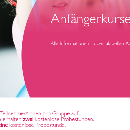
Anfängerkurs
Alle Informationen zu den aktuellen An
Teilnehmer*innen pro Gruppe auf.
e erhalten
zwei
kostenlose Probestunden.
eine
kostenlose Probestunde.