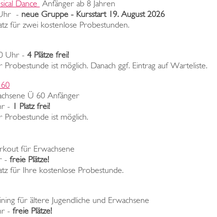
sical Dance
Anfänger ab 8 Jahren
 Uhr -
neue Gruppe - Kursstart 19. August 2026
latz für zwei kostenlose Probestunden.
00 Uhr -
4 Plätze frei!
 Probestunde ist möglich. Danach ggf. Eintrag auf Warteliste.
 60
rwachsene Ü 60 Anfänger
hr -
1 Platz frei!
r Probestunde ist möglich.
orkout für Erwachsene
r -
freie Plätze!
atz für Ihre kostenlose Probestunde.
ining für ältere Jugendliche und Erwachsene
hr -
freie Plätze!